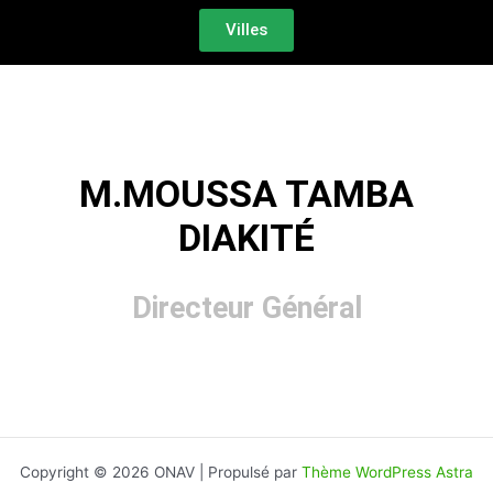
k
a
-
m
Villes
f
M.MOUSSA TAMBA
DIAKITÉ
Directeur Général
Copyright © 2026 ONAV | Propulsé par
Thème WordPress Astra