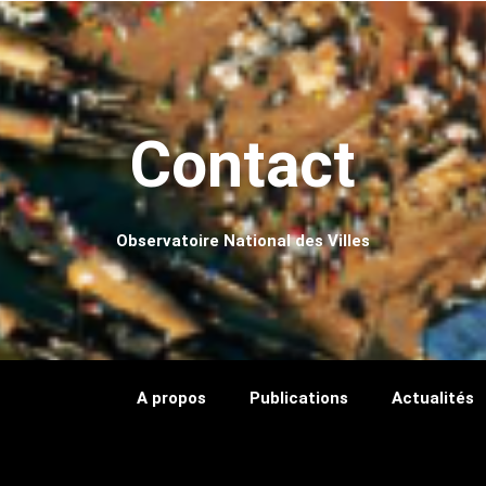
Contact
Observatoire National des Villes
A propos
Publications
Actualités